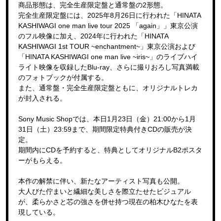
商品形態は、完全生産限定盤と通常盤の2形態。
完全生産限定盤には、2025年8月26日に行われた「HINATA
KASHIWAGI one man live tour 2025 「again」」東京公演
のフル映像に加え、2024年に行われた「HINATA
KASHIWAGI 1st TOUR ~enchantment~」東京公演および
「HINATA KASHIWAGI one man live ~iris~」のライブハイ
ライト映像を収録したBlu-ray、さらに撮りおろし写真満載
のフォトブックが付属する。
また、通常盤・完全生産限定盤ともに、オリジナルトレカ
が封入される。
Sony Music Shopでは、本日1月23日（金）21:00から1月
31日（土）23:59まで、期間限定特典付きCDの販売が決
定。
期間内にCDを予約すると、特典としてオリジナルB2ポスタ
ーがもらえる。
本作の解禁に伴い、新たなアーティスト写真も公開。
大人びた佇まいと繊細な美しさを際立たせたビジュアル
が、柔らかさと芯の強さを併せ持つ現在の柏木ひなたを表
現している。