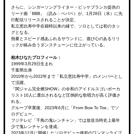
さらに、シンガーソングライター・ビッケブランカ提供の
リード曲「BBB」（読み：ベバベ）が、1月28日（水）に先
行配信リリースされることが決定。
私立恵比寿中学在籍時以来の縁で、ソロとしては初のタッ
グとなる。
熱量とスピード感あふれるサウンドに、遊び心のあるリリ
ックが絡み合うダンスチューンに仕上がっている。
柏木ひなたプロフィール：
1999年3月29日生まれ
千葉県出身
2010年から2022年まで「私立恵比寿中学」のメンバーとし
て活躍。
『関ジャム完全燃SHOW』の令和のアイドルスゴいボーカ
リスト10人に選出されるなど圧倒的な歌唱力が高く評価さ
れる。
グループ卒業後、2023年6月に「From Bow To Toe」でソ
ロデビュー。
フジテレビ「千鳥の鬼レンチャン」では放送当時史上最年
少で鬼レンチャンを達成。
2023年12月に開催したソロデビュー後初のワンマンライブ