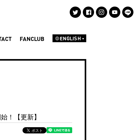
TACT
FANCLUB
ENGLISH
NEWS
DISCOGRAPHY
PROFILE
受付開始！【更新】