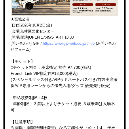
★宮城公演
[日程]2026年10月2日(金)
[会場]若林区文化センター
[開場/開演]OPEN 17:45/START 18:30
[問い合わせ] GIP /
https://www.gip-web.co.jp/t/info
(お問い合わ
せフォーム)
【チケット】
□チケット料金：座席指定 前売 ¥7,700(税込)
French Link VIP指定席¥13,000(税込)
(スペシャルグッズ付き/VIPラミネートパス付き/前方座席確
保/VIP専用レーンからの優先入場/グッズ 優先先行販売)
□申込枚数制限：4枚
□年齢制限：３歳以上よりチケット必要 ３歳未満は⼊場不
可
【注意事項】
※開場・開演時間は変更になる可能性がございます。予め