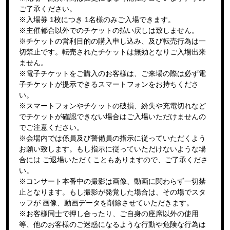
ご了承ください。
※入場券 1枚につき 1名様のみご入場できます。
※主催都合以外でのチケットの払い戻しは致しません。
※チケットの営利目的の購入申し込み、及び転売行為は一
切禁止です。転売されたチケットは無効となりご入場出来
ません。
※電子チケットをご購入のお客様は、ご来場の際は必ず電
子チケットが提示できるスマートフォンをお持ちくださ
い。
※スマートフォンやチケットの破損、紛失や充電切れなど
でチケットが確認できない場合はご入場いただけませんの
でご注意ください。
※会場内では係員及び警備員の指示に従っていただくよう
お願い致します。もし指示に従っていただけないような場
合には ご退場いただくこともありますので、ご了承くださ
い。
※コンサート本番中の撮影は画像、動画に関わらず一切禁
止となります。もし撮影が発覚した場合は、その場でスタ
ッフが 画像、動画データを削除させていただきます。
※お客様同士で押し合ったり、ご自身の座席以外の使用
等、他のお客様のご迷惑になるような行動や危険な行為は