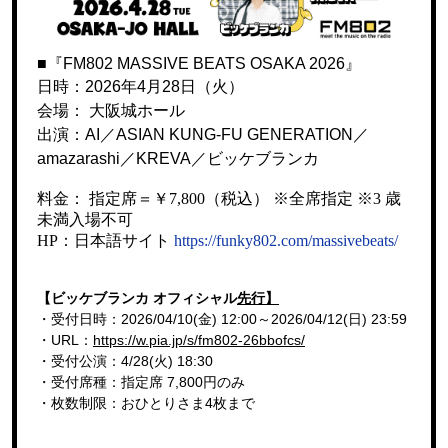
■『FM
802 MASSIVE BEATS OSAKA 2026』
日時：2026年4月28日（火）
会場： 大阪城ホール
出演：AI／ASIAN KUNG-FU GENERATION
／
amazarashi
／
KREVA
／
ビッケブランカ
料金： 指定席＝￥7,800（税込） ※全席指定 ※3 歳
未満入場不可
HP：日本語サイト
https://funky802.com/massivebeats/
【ビッケブランカ オフィシャル
先行】
・受付日時：2026/04/10(金) 12:00～2026/04/12(日) 23:59
・URL：
https://w.pia.jp/s/fm802-
26bbofcs/
・受付公演：4/28(火) 18:30
・受付席種：指定席 7,800円のみ
・枚数制限：おひとりさま4枚まで